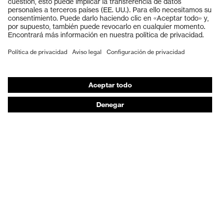
Cascos protectores
Guantes de seguridad
Calzado de protección
EPI individual
Máscaras de protección respiratoria
Protección de los oídos
Ropa de protección y ropa de trabajo
Asesoramiento de productos
De la cabeza a los pies: uvex Safety Expert System
Protección para las manos: uvex Chemical Expert
System
Protección respiratoria: uvex Respiratory Expert
System