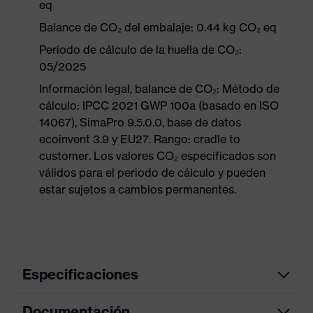
eq
Balance de CO₂ del embalaje: 0.44 kg CO₂ eq
Período de cálculo de la huella de CO₂:
05/2025
Información legal, balance de CO₂: Método de
cálculo: IPCC 2021 GWP 100a (basado en ISO
14067), SimaPro 9.5.0.0, base de datos
ecoinvent 3.9 y EU27. Rango: cradle to
customer. Los valores CO₂ especificados son
válidos para el periodo de cálculo y pueden
estar sujetos a cambios permanentes.
Especificaciones
Documentación
color de