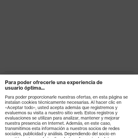
S3
protección
Suela
uvex 2
Tecnología
uvex climazone, uvex medicare,
uvex
Sistema uvex xenova®
Cierre
Cordones de zapato
Puntera de plástico uvex
Puntera
xenova®
Productos
Gafas protectoras