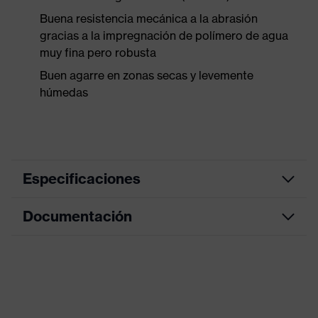
Buena resistencia mecánica a la abrasión
gracias a la impregnación de polímero de agua
muy fina pero robusta
Buen agarre en zonas secas y levemente
húmedas
Especificaciones
Documentación
Información
sobre
Libre de aceleradores alergénicos
alergenos
Hoja de datos
Modelo
Con puño de punto
Declaración de conformidad CE
Recubrimiento
Impregnación de polímero al agua