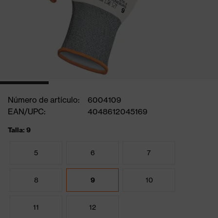
Número de artículo:
6004109
EAN/UPC:
4048612045169
Talla: 9
5
6
7
8
9
10
11
12