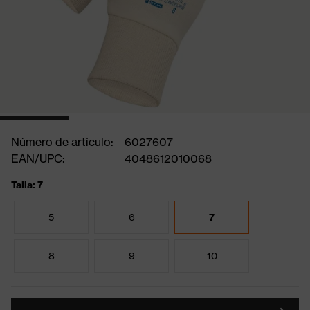
Número de artículo:
6027607
EAN/UPC:
4048612010068
Talla: 7
5
6
7
8
9
10