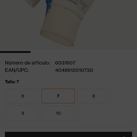
Número de artículo:
6031607
EAN/UPC:
4048612010730
Talla: 7
6
7
8
9
10