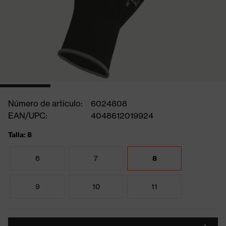
Número de artículo:
6024808
EAN/UPC:
4048612019924
Talla: 8
6
7
8
9
10
11