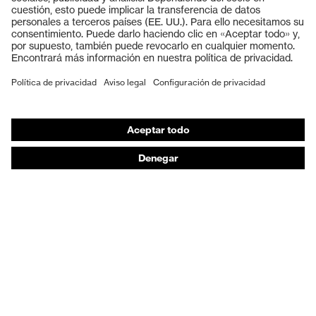
Cascos protectores
Guantes de seguridad
Calzado de protección
EPI individual
Máscaras de protección respiratoria
Protección de los oídos
Ropa de protección y ropa de trabajo
Asesoramiento de productos
De la cabeza a los pies: uvex Safety Expert System
Protección para las manos: uvex Chemical Expert
System
Protección respiratoria: uvex Respiratory Expert
System