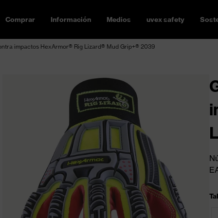
Comprar
Información
Medios
uvex safety
Soste
ontra impactos HexArmor® Rig Lizard® Mud Grip+® 2039
G
i
L
Nú
E
Tal