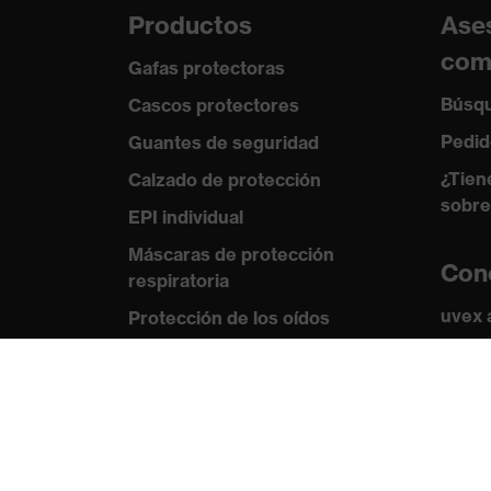
Productos
Ase
com
Gafas protectoras
Búsqu
Cascos protectores
Pedid
Guantes de seguridad
¿Tien
Calzado de protección
sobre
EPI individual
Máscaras de protección
Con
respiratoria
uvex
Protección de los oídos
Norma
Ropa de protección y ropa de
trabajo
Certi
Asesoramiento de
productos