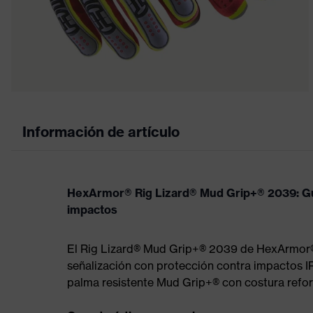
Información de artículo
HexArmor® Rig Lizard® Mud Grip+® 2039: Gu
impactos
El Rig Lizard® Mud Grip+® 2039 de HexArmor® 
señalización con protección contra impactos I
palma resistente Mud Grip+® con costura refor