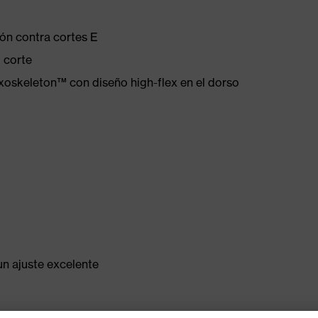
ión contra cortes E
l corte
xoskeleton™ con diseño high-flex en el dorso
n ajuste excelente