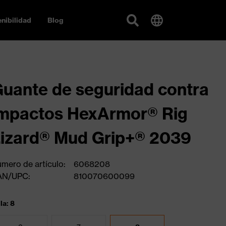
nibilidad
Blog
uante de seguridad contra
mpactos HexArmor® Rig
izard® Mud Grip+® 2039
mero de artículo:
6068208
AN/UPC:
810070600099
la: 8