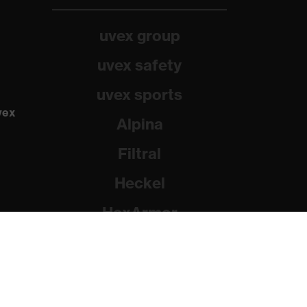
uvex group
uvex safety
uvex sports
vex
Alpina
Filtral
Heckel
HexArmor
Rainer Winter Stiftung