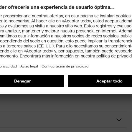
8:2016
l corte líder del sector en la palma de la mano, así como
or)
t Exoskeleton™ en el dorso protege las manos de
tificial y costura reforzada ofrece un agarre excelente
s y es resistente a la abrasión
a parte interior del pulgar para una mayor durabilidad