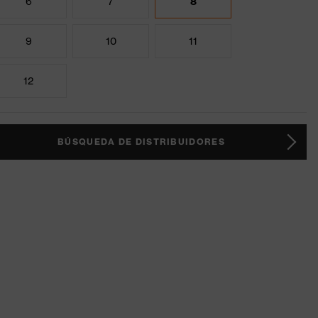
6
7
8
9
10
11
12
BÚSQUEDA DE DISTRIBUIDORES