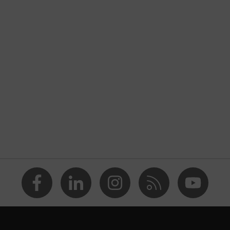
n
 contra cortes, Guantes de seguridad contra el calor,
o
guños, Protección contra aplastamientos, Protección contra
ntra lesiones por impacto
:2016 + A1:2018, EN 420:2003 + A1:2009