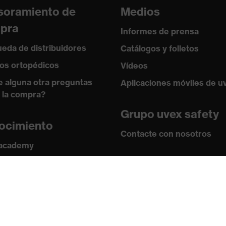
soramiento de
Medios
pra
Informes de prensa
eda de distribuidores
Catálogos y folletos
os ortopédicos
Vídeos
e alguna otra preguntas
Aplicaciones móviles de u
 la compra?
Grupo uvex safety
ocimiento
Contacte con nosotros
 academy
s y directrices
Contacto
ficados
Ofertas de trabajo
Aviso legal