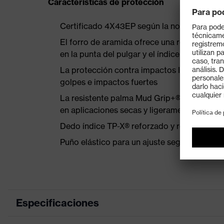
Características de protección
Certificado 4X43EP según la norma EN 38
El forro de aramida ofrece una resistencia a
en la punta del pulgar y el índice (capa interi
La protección contra impactos IR-X® Impac
golpes e impactos fuertes
La resistente palma Mud Grip+® con cuero ar
en aplicaciones secas y ligeramente aceitosa
Dedo índice TP-X® reforzado y refuerzo en l
Puño elástico para un ajuste seguro
Especificaciones