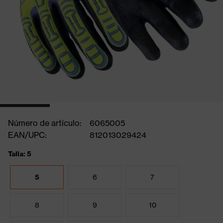
Número de artículo:
6065005
EAN/UPC:
812013029424
Talla: 5
5
6
7
8
9
10