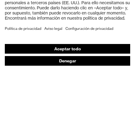
Guantes de seguridad
Calzado de protección
EPI individual
Máscaras de protección respiratoria
Protección de los oídos
Ropa de protección y ropa de trabajo
Asesoramiento de productos
De la cabeza a los pies: uvex Safety Expert System
Protección para las manos: uvex Chemical Expert
System
Protección respiratoria: uvex Respiratory Expert
System
Protección ocular: Configurador de gafas