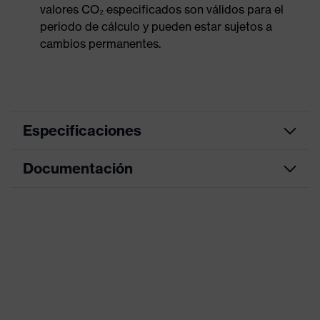
valores CO₂ especificados son válidos para el
periodo de cálculo y pueden estar sujetos a
cambios permanentes.
Especificaciones
Documentación
azul celeste,
Color de marketing
lima
Hoja de datos
Modelo
Con patilla
Patillas
Declaración de conformidad CE
Equipamiento
plegables
Portal de descarga de la declaración de
Denominación de familia de
uvex x-fold
conformidad CE
productos