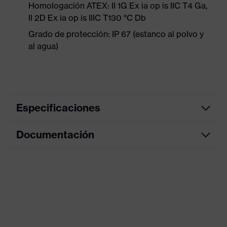
Homologación ATEX: II 1G Ex ia op is IIC T4 Ga,
II 2D Ex ia op is IIIC T130 °C Db
Grado de protección: IP 67 (estanco al polvo y
al agua)
Especificaciones
Documentación
Denominación de
Accessories Helmets
familia de productos
Hoja de datos
Propiedades de
4 modos operativos, con
Accesorios
alimentación por batería
Sexo
Unisex
Marcado del visor
-