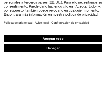
Guantes de seguridad
Calzado de protección
EPI individual
Máscaras de protección respiratoria
Protección de los oídos
Ropa de protección y ropa de trabajo
Asesoramiento de productos
De la cabeza a los pies: uvex Safety Expert System
Protección para las manos: uvex Chemical Expert
System
Protección respiratoria: uvex Respiratory Expert
System
Protección ocular: Configurador de gafas