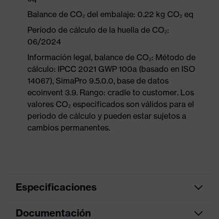
Balance de CO₂ del embalaje: 0.22 kg CO₂ eq
Período de cálculo de la huella de CO₂:
06/2024
Información legal, balance de CO₂: Método de
cálculo: IPCC 2021 GWP 100a (basado en ISO
14067), SimaPro 9.5.0.0, base de datos
ecoinvent 3.9. Rango: cradle to customer. Los
valores CO₂ especificados son válidos para el
periodo de cálculo y pueden estar sujetos a
cambios permanentes.
Especificaciones
Documentación
color de