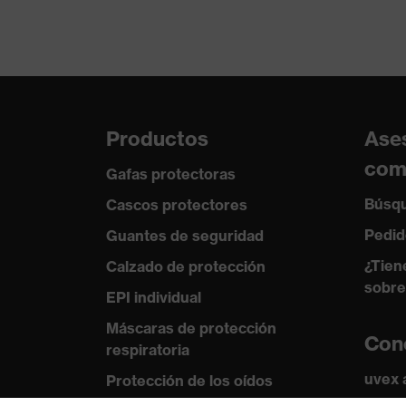
riesgos mecánicos
objetos afilados y punti
Protección contra
Resistencia a llama, Res
riesgos térmicos
color de búsqueda
blanco
(filtro)
Productos
Ase
com
Gafas protectoras
Búsqu
Cascos protectores
Pedid
Guantes de seguridad
¿Tien
Calzado de protección
sobre
EPI individual
Máscaras de protección
Con
respiratoria
uvex
Protección de los oídos