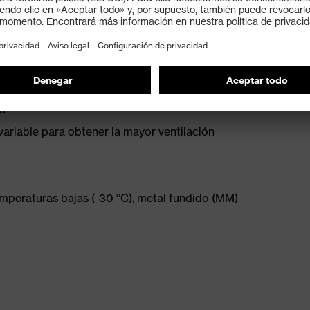
)
ntos que garantiza un ajuste óptimo y la máxima
abeza
za
variable para obtener la mayor ventilación
mperaturas bajas (-30 °C), metal fundido (MM)