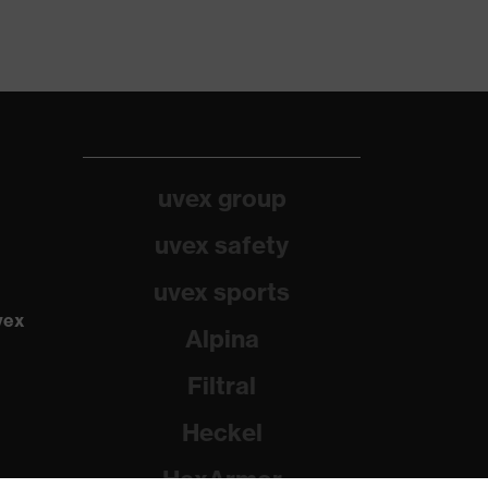
uvex group
uvex safety
uvex sports
vex
Alpina
Filtral
Heckel
HexArmor