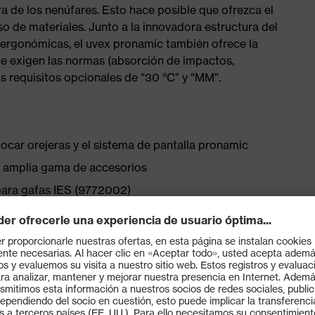
ura de los nenúfares. Esto hace posible que ofrezca el
 de materiales. Junto a la innovadora estructura del
s ergonómicas, el uvex pronamic también ofrece la
e exigen las normas (absorción de impactos,
s requisitos opcionales de “30 °C” y “MM”.
ocar orejeras y el sistema de pantalla pronamic
a amplia gama de accesorios
 para gafas IES (9772002)
ste con rueda para una regulación continua de la