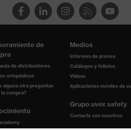
agudos, Absorción de impactos verticales
istencia al frío de hasta -30 °C
soramiento de
Medios
pra
Informes de prensa
eda de distribuidores
Catálogos y folletos
os ortopédicos
Vídeos
e alguna otra preguntas
Aplicaciones móviles de u
 la compra?
Grupo uvex safety
ocimiento
Contacte con nosotros
 academy