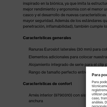
inspirado en la biónica, ya que imita la estruct
mejor rendimiento y ergonomía con el menor uso
casco y el desarrollo de nuevas característica
mayor seguridad. Además de los estándares qu
penetración, inflamabilidad), también cumple lo
Características generales
Ranuras Euroslot laterales (30 mm) para col
Elementos adicionales para colocar nuestr
Alojamiento integrado de serie para el clip
Rango de tamaño perfecto entre 51 y 65 cm
Características de confort
Arnés interior (9790310) con sistema de aju
anchura