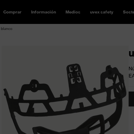
Comprar
Información
Medios
uvex safety
Soste
 blanco
u
Nú
E