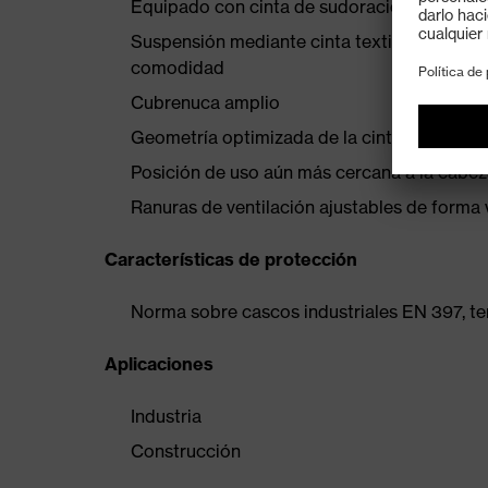
Equipado con cinta de sudoración (9790311
Suspensión mediante cinta textil de seis pu
comodidad
Cubrenuca amplio
Geometría optimizada de la cinta para la c
Posición de uso aún más cercana a la cabe
Ranuras de ventilación ajustables de forma 
Características de protección
Norma sobre cascos industriales EN 397, te
Aplicaciones
Industria
Construcción