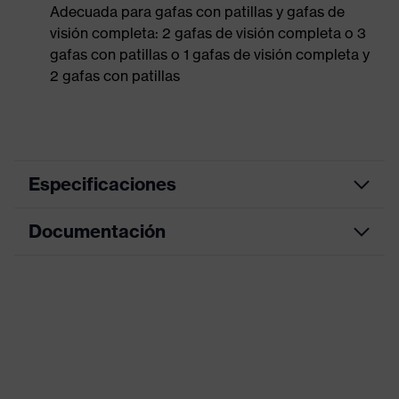
Adecuada para gafas con patillas y gafas de
visión completa: 2 gafas de visión completa o 3
gafas con patillas o 1 gafas de visión completa y
2 gafas con patillas
Especificaciones
Documentación
color de
búsqueda
negro, azul
(filtro)
Hoja de datos
Denominación
de familia de
Accessories
productos
Capacidad: 2 gafas panorámicas