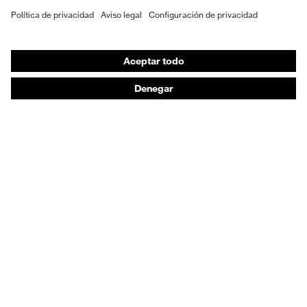
EPI individual
Máscaras de protección respiratoria
Protección de los oídos
Ropa de protección y ropa de trabajo
Asesoramiento de productos
De la cabeza a los pies: uvex Safety Expert System
Protección para las manos: uvex Chemical Expert
System
Protección respiratoria: uvex Respiratory Expert
System
Protección ocular: Configurador de gafas
protectoras
Tecnologías