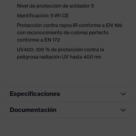
Nivel de protección de soldador 5
Identificación: 5 W1 CE
Protección contra rayos IR conforme a EN 169
con reconocimiento de colores perfecto
conforme a EN 172
UV400: 100 % de protección contra la
peligrosa radiación UV hasta 400 nm
Especificaciones
Documentación
Recubrimiento
uvex infradur
Denominación
de familia de
Replacement lens
Declaración de conformidad CE
productos