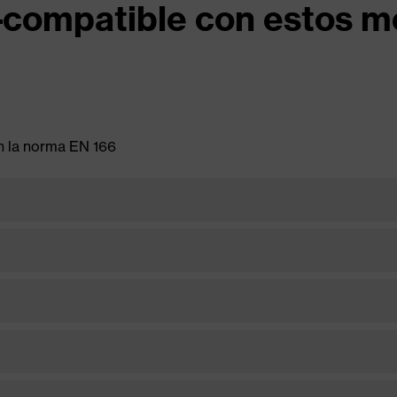
–compatible con estos m
n la norma EN 166
ante
Modelo de casco
H-700
ante
Modelo de casco
G3001
BALANCE AC
ante
Modelo de casco
5500V
C30
ante
Modelo de casco