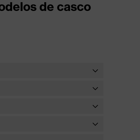
odelos de casco
Compatibilidad
Yes
Compatibilidad
No
No
Compatibilidad
No
Yes
Compatibilidad