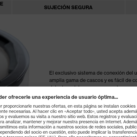
DE
SUJECIÓN SEGURA
El exclusivo sistema de conexión del
amplia gama de cascos y es fácil de co
delantero del casco, asegurarlo y ya es
VER EL VÍDEO DE INSTRUCCIONES