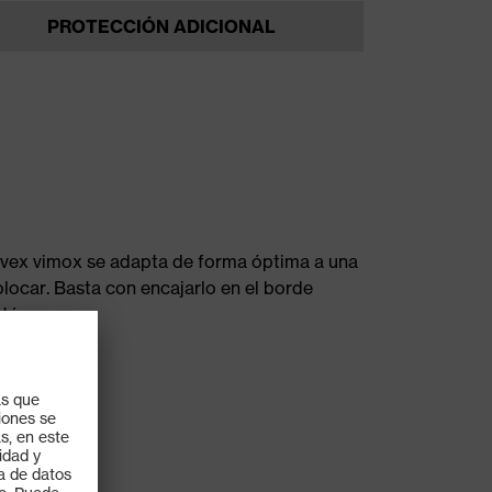
PROTECCIÓN ADICIONAL
 uvex vimox se adapta de forma óptima a una
locar. Basta con encajarlo en el borde
tá.