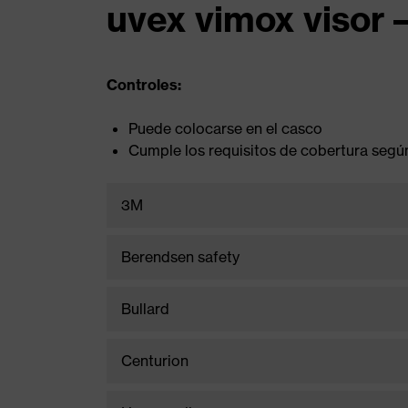
uvex vimox visor 
Controles:
Puede colocarse en el casco
Cumple los requisitos de cobertura segú
3M
Identificación del fabric
Berendsen safety
3M
Identificación del fabric
Bullard
3M
Berendsen safety
Identificación del fabric
Centurion
3M
Bullard
Identificación del fabric