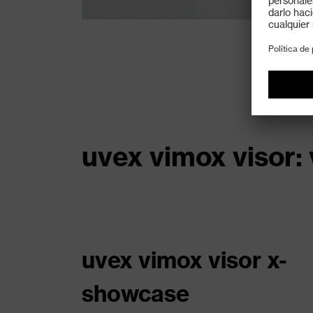
uvex vimox visor:
uvex vimox visor x-
showcase