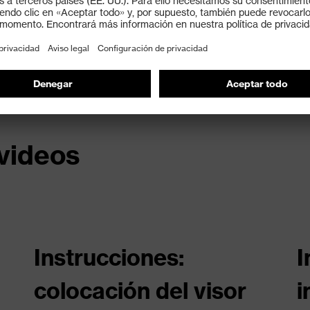
 videos
Instrucciones:
I
colocación del visor
i