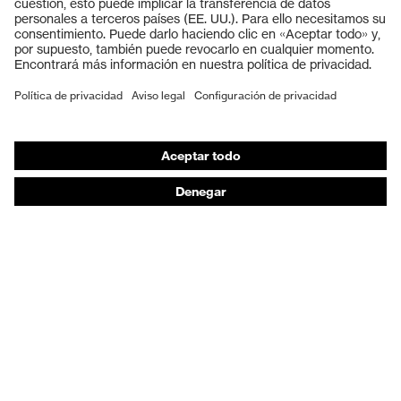
Cascos protectores
Guantes de seguridad
Calzado de protección
EPI individual
Máscaras de protección respiratoria
Protección de los oídos
Ropa de protección y ropa de trabajo
Asesoramiento de productos
De la cabeza a los pies: uvex Safety Expert System
Protección para las manos: uvex Chemical Expert
System
Protección respiratoria: uvex Respiratory Expert
System