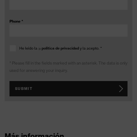
Phone
*
He leído la
política de privacidad
y la acepto.
*
* Please fill in the fields marked with an asterisk. The data is only
used for answering your inquiry.
SUBMIT
Más información.