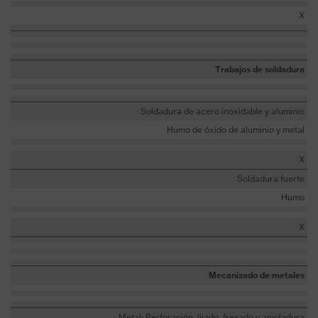
X
Trabajos de soldadura
Soldadura de acero inoxidable y aluminio
Humo de óxido de aluminio y metal
X
Soldadura fuerte
Humo
X
Mecanizado de metales
Metal: Perforación, lijado, fresado y amoladura