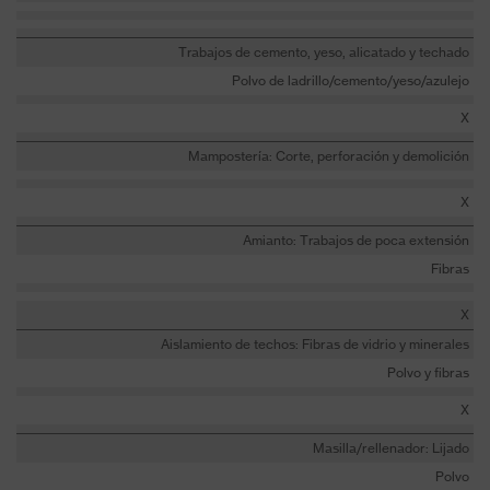
Trabajos de cemento, yeso, alicatado y techado
Polvo de ladrillo/cemento/yeso/azulejo
X
Mampostería: Corte, perforación y demolición
X
Amianto: Trabajos de poca extensión
Fibras
X
Aislamiento de techos: Fibras de vidrio y minerales
Polvo y fibras
X
Masilla/rellenador: Lijado
Polvo