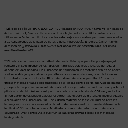
* Método de cálculo: IPCC 2021 GWP100 (basado en ISO 14067); SimaPro con base de
datos ecoinvent; Alcance: De la cuna al cliente; los valores de CO2e indicados son
válidos en la fecha de cálculo y pueden estar sujetos a cambios permanentes debidos
a actualizaciones de la base de datos o de la metodología. Encontrará información
detallada en
www.uvex-safety.es/es/el-concepto-de-sostenibilidad-del-grupo-
uvex/huella-de-co2/
.
** El balance de masas es un método de contabilidad que permite, por ejemplo, el
registro y el seguimiento de los flujos de materiales plásticos a lo largo de toda la
cadena de valor añadido. En el proceso de fabricación, las materias primas de origen
fósil se sustituyen parcialmente por alternativas más sostenibles, como la biomasa o
las materias primas recicladas. El uso de balance de masas permite al fabricante
utilizar materias primas biodegradables o recicladas dentro de un intervalo de balance
y asignar la proporción calculada de material biodegradable o reciclado a una parte del
plástico producido. Así se consigue un material con una huella de CO2 muy reducida.
Sin embargo, no es posible calcular el porcentaje exacto de materiales biodegradables
o reciclados en el producto final. uvex utiliza material de masa equilibrada para las
lentes y los visores de los modelos planet. Esto permite reducir considerablemente la
huella de CO2 de estos modelos. Mediante la compra de policarbonato de masa
equilibrada, uvex contribuye a sustituir las materias primas fósiles por materiales
biodegradables.