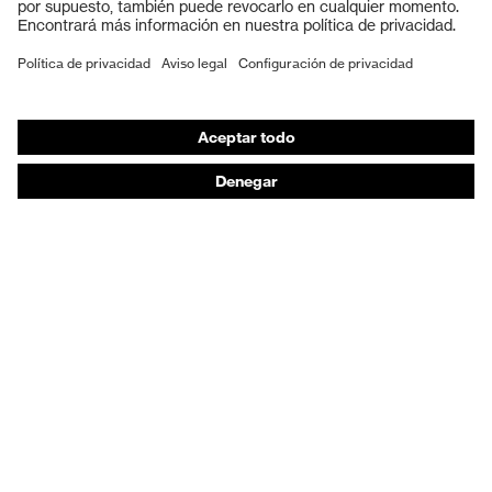
Calzado de protección
EPI individual
Máscaras de protección respiratoria
Protección de los oídos
Ropa de protección y ropa de trabajo
Asesoramiento de productos
De la cabeza a los pies: uvex Safety Expert System
Protección para las manos: uvex Chemical Expert
System
Protección respiratoria: uvex Respiratory Expert
System
Protección ocular: Configurador de gafas
protectoras