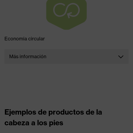
ejemplo, estar fabricado con material 100%
reciclado, ser compostable en casa o haberse
omitido deliberadamente.​
Economía circular
Más información
Los productos con este símbolo apoyan
activamente los objetivos de la economía circular.
Por ejemplo, están diseñados para una vida útil
especialmente larga, son reciclables, están
destinados a un segundo ciclo de vida o permiten
reparaciones.
Ejemplos de productos de la
cabeza a los pies