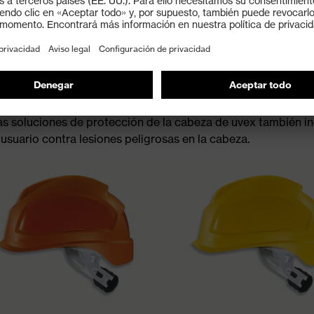
za contra impactos o riesgos
siduales necesitan una protección de la cabeza en la que pue
tección contra impactos mecánicos en la cabeza protege al 
Las soluciones de protección de la cabeza de uvex también i
 usuario contra lesiones peligrosas en la cabeza.