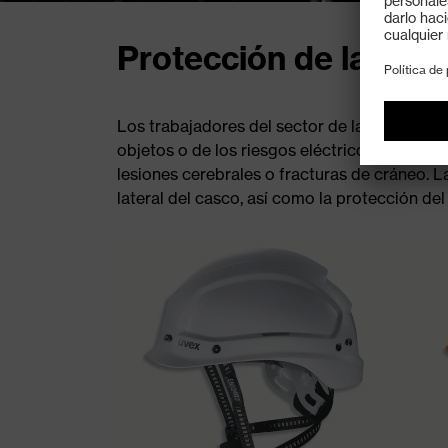
Protección de la cabe
Los trabajadores del sector de las aguas re
objetos o de los riesgos eléctricos. La pro
lesiones cerebrales o fracturas de cráneo. 
lateral del casco, así como la protección del