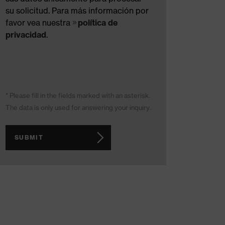
su solicitud. Para más información por
favor vea nuestra
política de
privacidad
.
* Please fill in the fields marked with an asterisk.
The data is only used for answering your inquiry.
SUBMIT