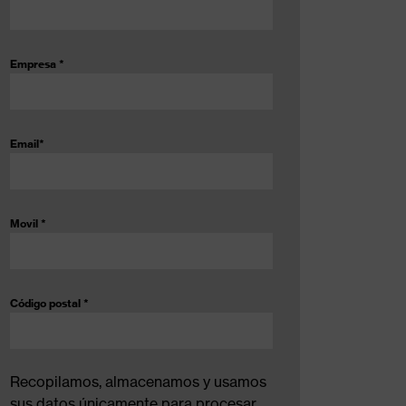
Empresa
*
Email
*
Movil
*
Código postal
*
Recopilamos, almacenamos y usamos
sus datos únicamente para procesar