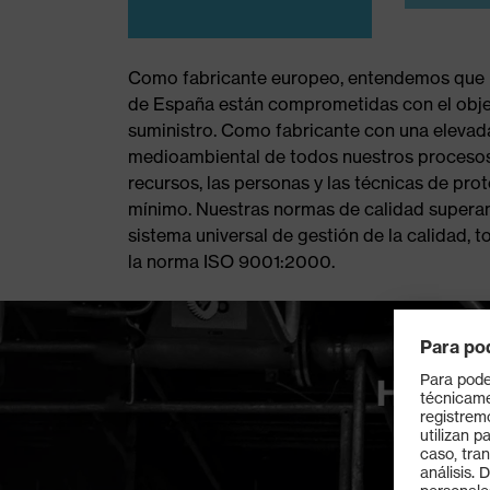
Como fabricante europeo, entendemos que m
de España están comprometidas con el objet
suministro. Como fabricante con una elevad
medioambiental de todos nuestros procesos
recursos, las personas y las técnicas de pr
mínimo. Nuestras normas de calidad superan l
sistema universal de gestión de la calidad, 
la norma ISO 9001:2000.