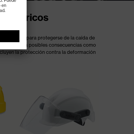
 eléctricos
dan confiar para protegerse de la caída de
usuario contra posibles consecuencias como
ncluyen la protección contra la deformación