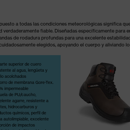
expuesto a todas las condiciones meteorológicas significa que
d verdaderamente fiable. Diseñadas específicamente para ent
andas de rodadura profundas para una excelente estabilidad
s cuidadosamente elegidos, apoyando el cuerpo y aliviando 
arte superior de cuero
stente al agua, lengüeta y
llo acolchados
orro de membrana Gore-Tex.
% impermeable
uela de PU/caucho,
lente agarre, resistente a
tes, hidrocarburos y
uctos químicos, perfil de
a autolimpiable, excelente
orción de impactos