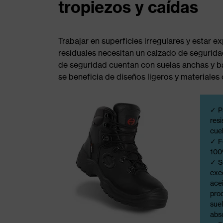
tropiezos y caídas
Trabajar en superficies irregulares y estar 
residuales necesitan un calzado de segurida
de seguridad cuentan con suelas anchas y b
se beneficia de diseños ligeros y materiale
✓ P
resi
cue
✓ F
100
✓ S
exce
acei
prod
suel
abs