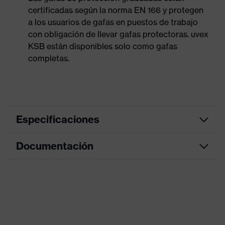
certificadas según la norma EN 166 y protegen
a los usuarios de gafas en puestos de trabajo
con obligación de llevar gafas protectoras. uvex
KSB están disponibles solo como gafas
completas.
Especificaciones
Documentación
Patilla con ajuste longitudinal,
Equipamiento
Patilla de inclinación ajustable
Hoja de datos
Sexo
Unisex
Material de la
Declaración de conformidad CE
plástico
patilla