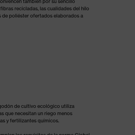
onvencen también por su sencillo
ibras recicladas, las cualidades del hilo
es de poliéster ofertados elaborados a
godón de cultivo ecológico utiliza
as que necesitan un riego menos
as y fertilizantes químicos.
mplen los requisitos de la norma Global