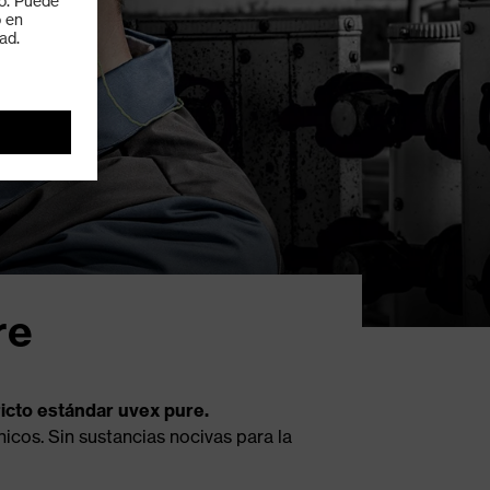
re
icto estándar uvex pure.
cos. Sin sustancias nocivas para la