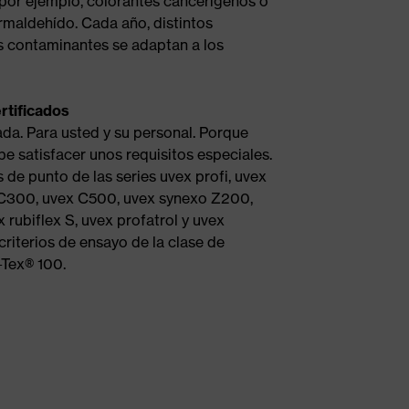
 por ejemplo, colorantes cancerígenos o
rmaldehído. Cada año, distintos
as contaminantes se adaptan a los
rtificados
a. Para usted y su personal. Porque
be satisfacer unos requisitos especiales.
 de punto de las series uvex profi, uvex
x C300, uvex C500, uvex synexo Z200,
x rubiflex S, uvex profatrol y uvex
riterios de ensayo de la clase de
-Tex® 100.