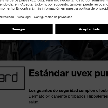
Estándar uvex pu
Los guantes de seguridad cumplen el estr
Dermatológicamente probados. Hipoalergéni
salud.