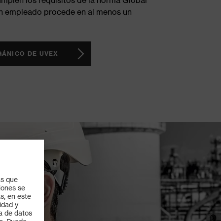
ón empleado procede en al menos un
GÁNICO DE UVEX