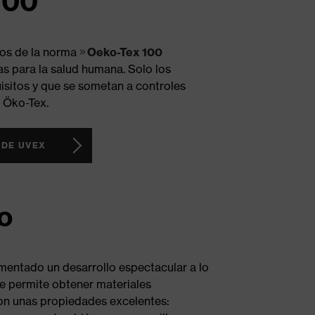
100
ios de la norma
Oeko-Tex 100
s para la salud humana. Solo los
isitos y que se sometan a controles
o Öko-Tex.
 DE UVEX
do
mentado un desarrollo espectacular a lo
te permite obtener materiales
 con unas propiedades excelentes: