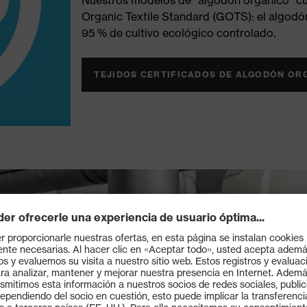
Organic Textile Standard (GOTS): el algod
95 % de cultivo ecológico controlado.
TEJIDOS CERTIFICADOS DE ALGODÓN OR