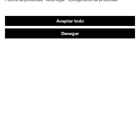
Máscaras de protección respiratoria
Protección de los oídos
Ropa de protección y ropa de trabajo
Asesoramiento de productos
De la cabeza a los pies: uvex Safety Expert System
Protección para las manos: uvex Chemical Expert
System
Protección respiratoria: uvex Respiratory Expert
System
Protección ocular: Configurador de gafas
protectoras
Tecnologías
Reconocimientos