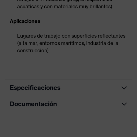
acuáticas y con materiales muy brillantes)
Aplicaciones
Lugares de trabajo con superficies reflectantes
(alta mar, entornos marítimos, industria de la
construcción)
Especificaciones
Documentación
color de
búsqueda
gris, negro
(filtro)
Hoja de datos
Equipamiento
Gafas con dos lentes