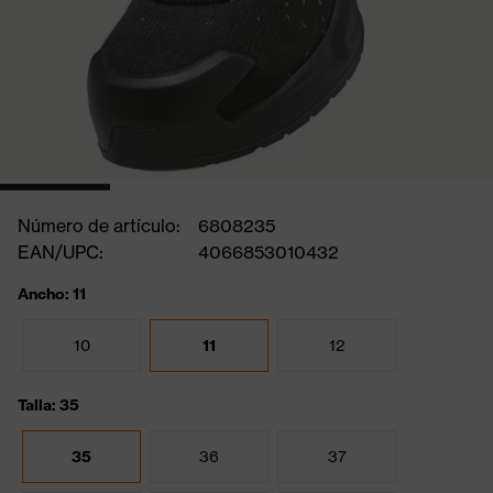
Número de artículo:
6808235
EAN/UPC:
4066853010432
Ancho: 11
10
11
12
Talla: 35
35
36
37