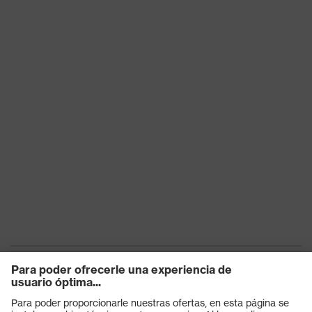
Protección del
electrostáticas (ESD) con una
producto
resistencia a la fuga inferior a
100 megaohmios
Tipo de
Zapatos
producto
Antideslizante
SR
Protección
Resistencia al aceite y a la
contra riesgos
gasolina (FO)
químicos
Protección
contra riesgos
Antiestático (A)
eléctricos
Protección
Absorción de energía en la zona
contra riesgos
del talón (E), Antiperforación
mecánicos
(PL)