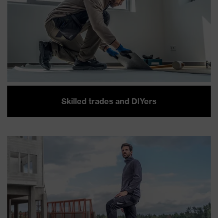
Skilled trades and DIYers