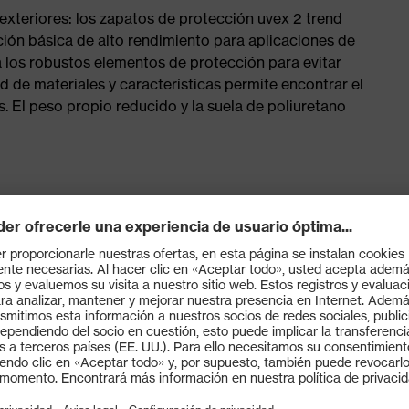
 exteriores: los zapatos de protección uvex 2 trend
ión básica de alto rendimiento para aplicaciones de
a los robustos elementos de protección para evitar
d de materiales y características permite encontrar el
El peso propio reducido y la suela de poliuretano
tivo
abricado con materiales sintéticos
ene siliconas, suavizantes ni otras sustancias que