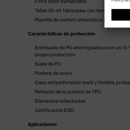
Forro textil transpirable
Tallas 35-40 fabricadas con horma para mu
Plantilla de confort antiestática intercambi
Características de protección
Entresuela de PU amortiguadora con un 10 %
propia producción
Suela de PU
Puntera de acero
Capa antiperforación textil y flexible, pro
Refuerzo de la puntera de TPU
Elementos reflectantes
Certificación ESD
Aplicaciones