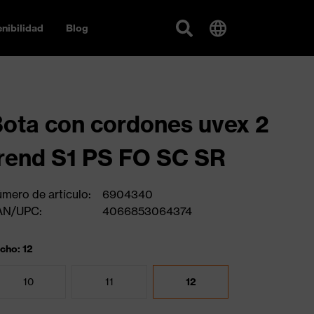
nibilidad
Blog
ota con cordones uvex 2
rend S1 PS FO SC SR
mero de artículo:
6904340
AN/UPC:
4066853064374
cho: 12
10
11
12