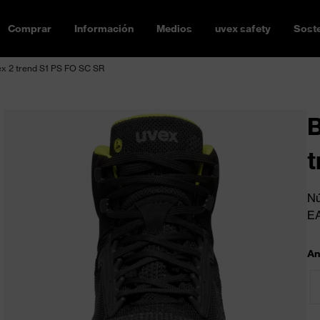
Comprar
Información
Medios
uvex safety
Soste
ex 2 trend S1 PS FO SC SR
B
t
Nú
E
An