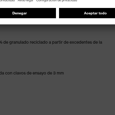
jer
able
 de granulado reciclado a partir de excedentes de la
bada con clavos de ensayo de 3 mm