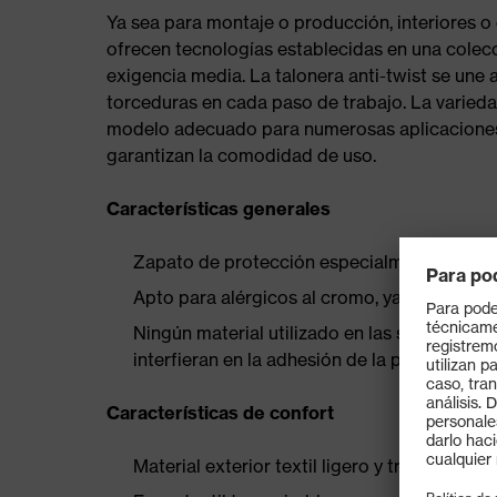
Ya sea para montaje o producción, interiores o
ofrecen tecnologías establecidas en una colecc
exigencia media. La talonera anti-twist se une 
torceduras en cada paso de trabajo. La varieda
modelo adecuado para numerosas aplicaciones. 
garantizan la comodidad de uso.
Características generales
Zapato de protección especialmente depor
Apto para alérgicos al cromo, ya que está f
Ningún material utilizado en las suelas conti
interfieran en la adhesión de la pintura
Características de confort
Material exterior textil ligero y transpirable