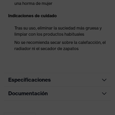
una horma de mujer
Indicaciones de cuidado
Tras su uso, eliminar la suciedad más gruesa y
limpiar con los productos habituales
No se recomienda secar sobre la calefacción, el
radiador ni el secador de zapatos
Especificaciones
Documentación
color de
búsqueda
negro, rojo
(filtro)
Tabla de medidas