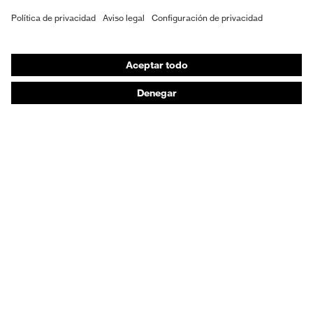
xenova®
EPI individual
Máscaras de protección respiratoria
Protección de los oídos
Ropa de protección y ropa de trabajo
Asesoramiento de productos
De la cabeza a los pies: uvex Safety Expert System
Protección para las manos: uvex Chemical Expert
System
Protección respiratoria: uvex Respiratory Expert
System
Protección ocular: Configurador de gafas
protectoras
Tecnologías