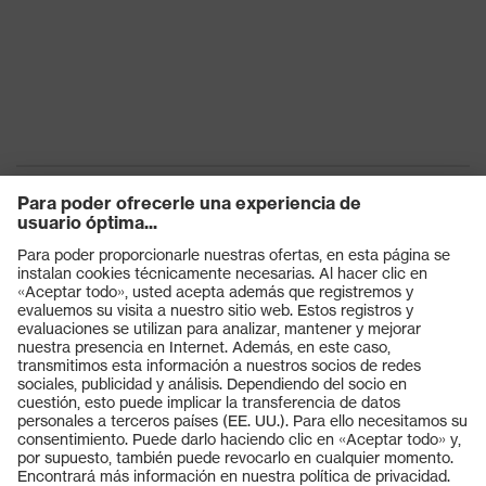
Protección
contra riesgos
Antiestático (A)
eléctricos
Protección
Absorción de energía en la zona
contra riesgos
del talón (E), Antiperforación (P)
mecánicos
Clase de
S1P
protección
Suela
uvex 1
Productos
uvex climazone, uvex
Tecnología
medicare+, Sistema uvex
Gafas protectoras
uvex
xenova®
Cascos protectores
Cierre
Cierre con velcro
Guantes de seguridad
Calzado de protección
Puntera de plástico uvex
Puntera