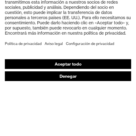
Gafas protectoras
Cascos protectores
Guantes de seguridad
Calzado de protección
EPI individual
Máscaras de protección respiratoria
Protección de los oídos
Ropa de protección y ropa de trabajo
Asesoramiento de productos
De la cabeza a los pies: uvex Safety Expert System
Protección para las manos: uvex Chemical Expert
System
Protección respiratoria: uvex Respiratory Expert