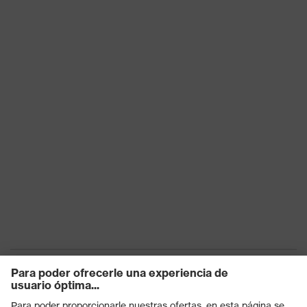
del talón (E), Antiperforación (P)
mecánicos
Clase de
S1P
protección
Suela
uvex 1
uvex climazone, uvex
Tecnología
medicare+, Sistema uvex
uvex
xenova®
Cordones de zapato elásticos
Cierre
con cierre rápido
Puntera de plástico uvex
Puntera
xenova®