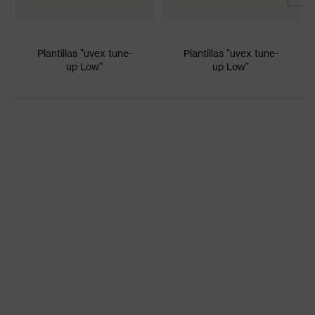
antimarcas, Contrafuerte para
tobillo integrado en la suela,
Zona del talón cerrada, Refuerzo
lateral uvex x-tended
Plantillas "uvex tune-
Plantillas "uvex tune-
up Low"
up Low"
Denominación
de familia de
uvex 1 support
productos
Plantilla no metálica uvex
Antiperforación
xenova®
Plantilla de confort climático
Plantilla
uvex 1/uvex 2
Forro
Tejido de malla
Sexo
Mujer, Hombre
Incluido
1 par de zapatos de protección