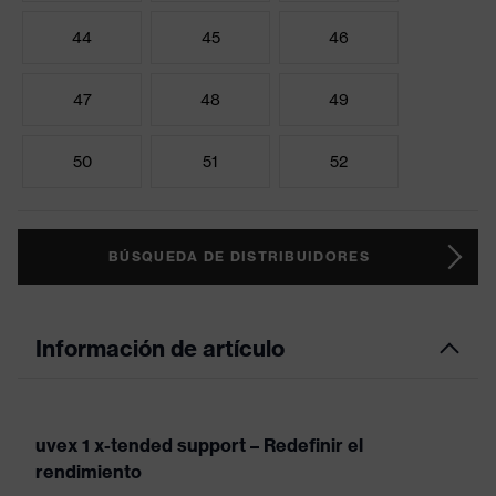
44
45
46
47
48
49
50
51
52
BÚSQUEDA DE DISTRIBUIDORES
Información de artículo
uvex 1 x-tended support – Redefinir el
rendimiento