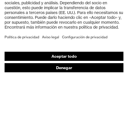
Cascos protectores
Guantes de seguridad
Calzado de protección
EPI individual
Máscaras de protección respiratoria
Protección de los oídos
Ropa de protección y ropa de trabajo
Asesoramiento de productos
De la cabeza a los pies: uvex Safety Expert System
Protección para las manos: uvex Chemical Expert
System
Protección respiratoria: uvex Respiratory Expert
System