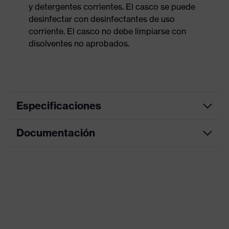
y detergentes corrientes. El casco se puede
desinfectar con desinfectantes de uso
corriente. El casco no debe limpiarse con
disolventes no aprobados.
Especificaciones
Documentación
color de
búsqueda
azul
(filtro)
Hoja de datos
Arnés interior de 6 puntos,
Equipamiento
Vierteaguas en todo el contorno,
Declaración de conformidad CE
Cinta de sudoración
Portal de descarga de la declaración de
Aberturas de
con ventilaciones