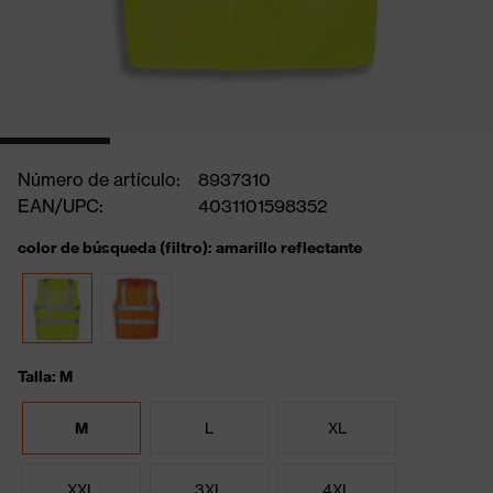
Número de artículo:
8937310
EAN/UPC:
4031101598352
color de búsqueda (filtro): amarillo reflectante
Talla: M
M
L
XL
XXL
3XL
4XL