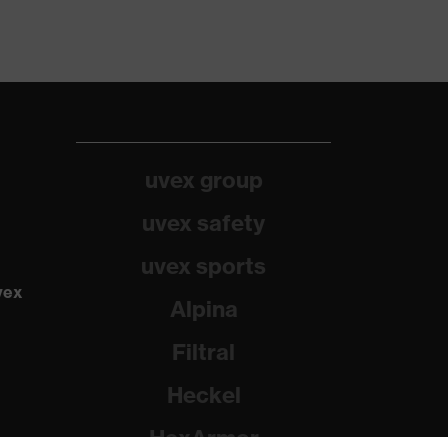
uvex group
uvex safety
uvex sports
vex
Alpina
Filtral
Heckel
HexArmor