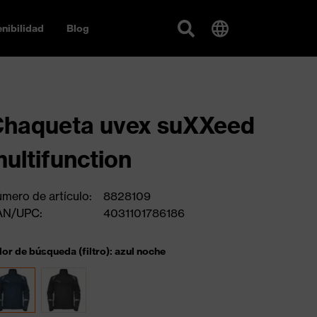
nibilidad
Blog
haqueta uvex suXXeed
ultifunction
mero de artículo:
8828109
AN/UPC:
4031101786186
lor de búsqueda (filtro): azul noche