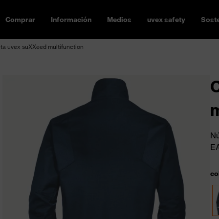
Comprar
Información
Medios
uvex safety
Soste
a uvex suXXeed multifunction
C
m
Nú
E
co