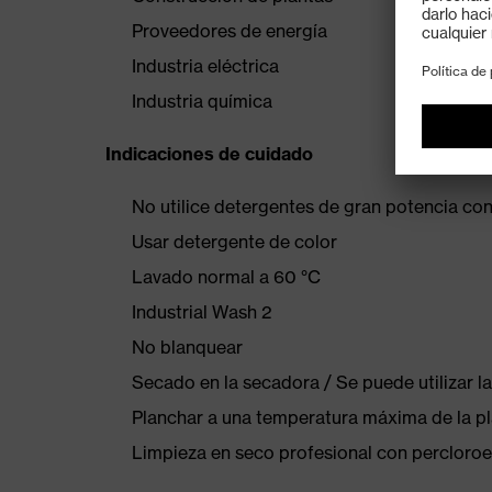
Proveedores de energía
Industria eléctrica
Industria química
Indicaciones de cuidado
No utilice detergentes de gran potencia co
Usar detergente de color
Lavado normal a 60 °C
Industrial Wash 2
No blanquear
Secado en la secadora / Se puede utilizar 
Planchar a una temperatura máxima de la p
Limpieza en seco profesional con percloroe