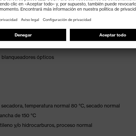
n blanqueadores ópticos
la secadora, temperatura normal 80 °C, secado normal
lancha de 150 °C
tileno y/o hidrocarburos, proceso normal