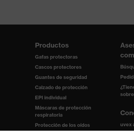
tejido exterior 1
49 % Modacrílico, 42 % Algo
incl. proporción
Material
Algodón
Material del
Productos
Ase
tejido exterior 2
100 % Algodón
incl. proporción
com
Gafas protectoras
Material
Elastano®, Viscosa FR, Nom
Búsqu
Cascos protectores
Pedid
Guantes de seguridad
Material del
tejido exterior 3
59 % Viscosa FR, 33 % Nom
¿Tien
Calzado de protección
incl. proporción
sobre
EPI individual
Material del
Máscaras de protección
plástico
Con
cierre
respiratoria
uvex
Protección de los oídos
Ajuste
Corte normal