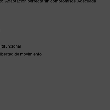
xito. Adaptación perfecta sin compromisos. Adecuada
d
ltifuncional
libertad de movimiento