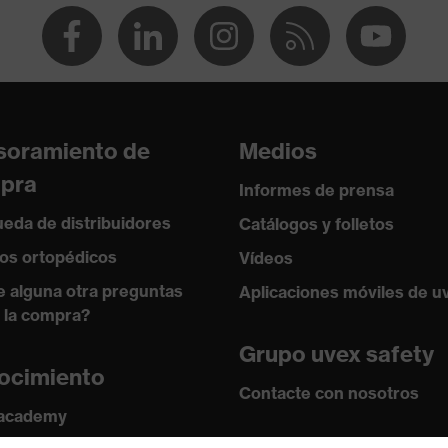
dón, 5 % Aramida, 3 % Poliamida, 1 % Fibras antiestáticas
soramiento de
Medios
pra
Informes de prensa
ex®
eda de distribuidores
Catálogos y folletos
os ortopédicos
Vídeos
ex®, 8 % Elastano®
e alguna otra preguntas
Aplicaciones móviles de u
 la compra?
Grupo uvex safety
ocimiento
Contacte con nosotros
 academy