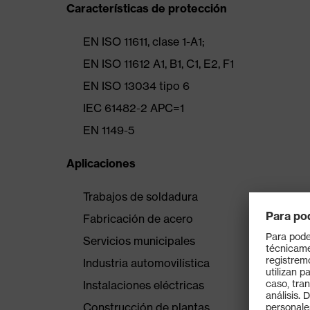
Características de protección
EN ISO 11611, clase 1-A1;
EN ISO 11612 A1, B1, C1, E2, F1
EN ISO 13034 tipo 6
IEC 61482-2 APC=1
EN 1149-5
Aplicaciones
Trabajos de soldadura
Fabricación de acero
Servicios municipales
Industria automovilística
Instalaciones eléctricas
Construcción de plantas