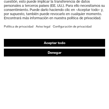
Cascos protectores
Guantes de seguridad
Calzado de protección
EPI individual
Máscaras de protección respiratoria
Protección de los oídos
Ropa de protección y ropa de trabajo
Asesoramiento de productos
De la cabeza a los pies: uvex Safety Expert System
Protección para las manos: uvex Chemical Expert
System
Protección respiratoria: uvex Respiratory Expert
System