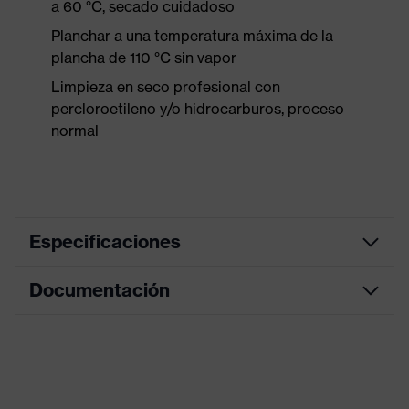
a 60 °C, secado cuidadoso
Planchar a una temperatura máxima de la
plancha de 110 °C sin vapor
Limpieza en seco profesional con
percloroetileno y/o hidrocarburos, proceso
normal
Especificaciones
Documentación
Color de
azul noche
marketing
Hoja de datos
color de
búsqueda
azul
(filtro)
Declaración de conformidad CE