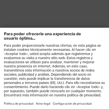
para soldar
Cierre
Cremallera
EN 13034:2005 + A1:2009, EN
ISO 11611:2015, EN 1149-5:2018,
Norma
EN ISO 11612:2015, IEC 61482-2
Ed.2:2018
Productos
Gafas protectoras
Cascos protectores
Guantes de seguridad
Calzado de protección
EPI individual