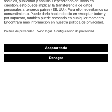
para soldar
Cascos protectores
Guantes de seguridad
Cierre
Cremallera
Calzado de protección
EN 13034:2005 + A1:2009, EN
EPI individual
ISO 11611:2015, EN 1149-5:2018,
Norma
EN ISO 11612:2015, IEC 61482-2
Máscaras de protección respiratoria
Ed.2:2018
Protección de los oídos
Ropa de protección y ropa de trabajo
Asesoramiento de productos
De la cabeza a los pies: uvex Safety Expert System
Protección para las manos: uvex Chemical Expert
System
Protección respiratoria: uvex Respiratory Expert
System