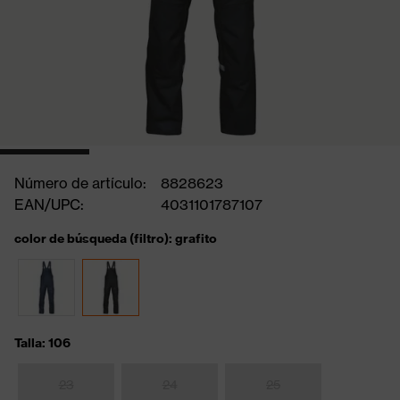
Número de artículo:
8828623
EAN/UPC:
4031101787107
color de búsqueda (filtro): grafito
Talla: 106
23
24
25