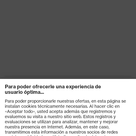
plástico
cierre
Ajuste
Corte normal
Clase de
Ropa de protección
producto
Clase de
producto:
Ropa de protección multifunción
subtipos
Tipo de
Pantalones
producto
Subtipos de
tipo de
Peto
producto
Productos
Clase de
Gafas protectoras
protección
Clase 1