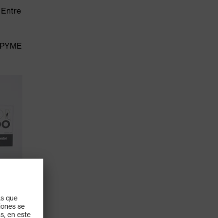
 Entre
e PYME