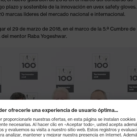
o plazo y sostenible de la innovación en uvex safety gloves.
0 marcas líderes del mercado nacional e internacional.
gar el 29 de marzo de 2018, en el marco de la 5.ª Cumbre d
s del mentor Raba Yogeshwar.