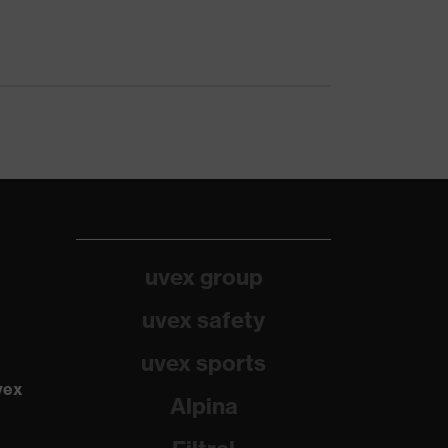
uvex group
uvex safety
uvex sports
vex
Alpina