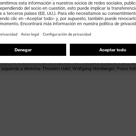
tención de la distinción como empresa TOP 100 para UVEX SAFETY 
zquierda a derecha: Thorsten Udet, Wolfgang Hornberger, Franz Kell