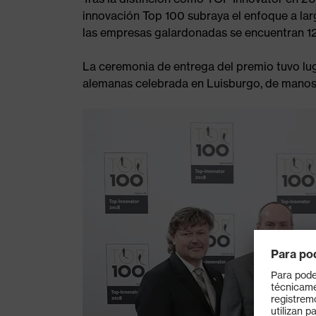
innovación Top 100 subraya el enfoque a larg
las empresas galardonadas se encuentran 12
La ceremonia de entrega del premio tuvo lu
alemanas celebrada en Luisburgo, de mano