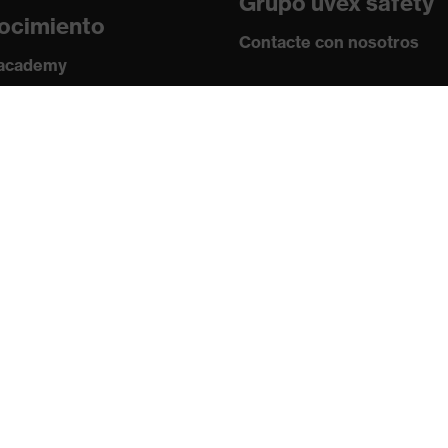
Grupo uvex safety
ocimiento
Contacte con nosotros
 academy
s y directrices
Contacto
ficados
Ofertas de trabajo
Aviso legal
Política de privaci
Boletín
Suscribirse
Cambiar datos
Cancelar suscripción