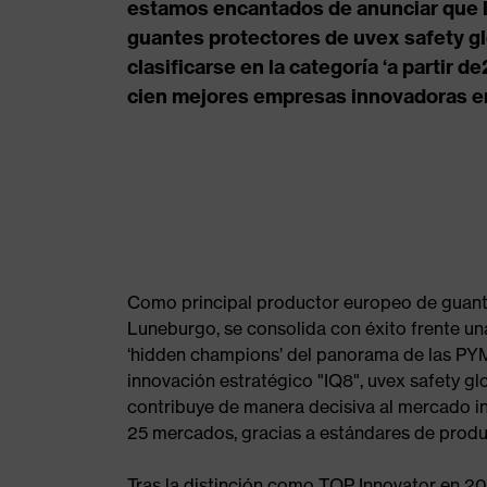
estamos encantados de anunciar que l
guantes protectores de uvex safety g
clasificarse en la categoría ‘a partir 
cien mejores empresas innovadoras e
Como principal productor europeo de guan
Luneburgo, se consolida con éxito frente un
‘hidden champions’ del panorama de las PY
innovación estratégico "IQ8", uvex safety 
contribuye de manera decisiva al mercado i
25 mercados, gracias a estándares de produ
Tras la distinción como TOP Innovator en 20