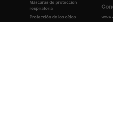
Máscaras de protección
Con
respiratoria
uvex
Protección de los oídos
Norma
Ropa de protección y ropa de
trabajo
Certi
Asesoramiento de
productos
De la cabeza a los pies: uvex
Safety Expert System
Protección para las manos: uvex
Chemical Expert System
Protección respiratoria: uvex
Respiratory Expert System
Protección ocular: Configurador