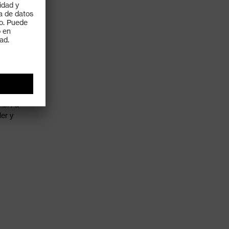
GmbH &
er y