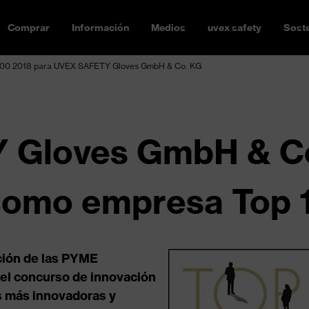
Comprar
Información
Medios
uvex safety
Soste
100 2018 para UVEX SAFETY Gloves GmbH & Co. KG
 Gloves GmbH & C
como empresa Top 
ción de las PYME
 el concurso de innovación
s más innovadoras y