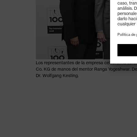
Los representantes de la empresa celebran la ob
Co. KG de manos del mentor Ranga Yogeshwar. De i
Dr. Wolfgang Kesting.