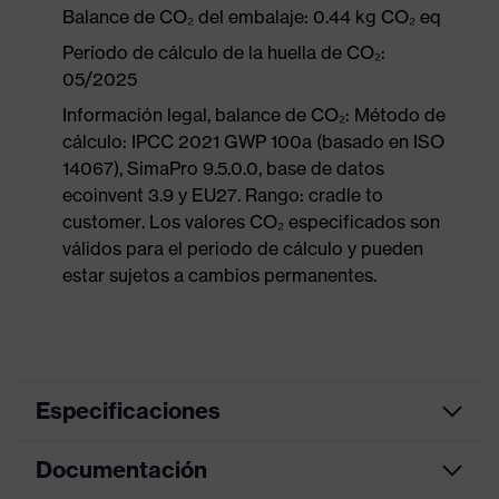
Balance de CO₂ del embalaje: 0.44 kg CO₂ eq
Período de cálculo de la huella de CO₂:
05/2025
Información legal, balance de CO₂: Método de
cálculo: IPCC 2021 GWP 100a (basado en ISO
14067), SimaPro 9.5.0.0, base de datos
ecoinvent 3.9 y EU27. Rango: cradle to
customer. Los valores CO₂ especificados son
válidos para el periodo de cálculo y pueden
estar sujetos a cambios permanentes.
Especificaciones
Documentación
color de
búsqueda
negro, rojo