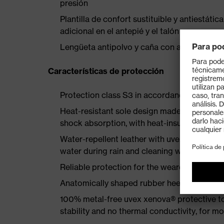
presión
Plantilla de confort sustituible y antiestá
adicional en el antepié y el talón
Lengüeta antipolvo y caña con acolchado b
Características de protección
Protection class S3 in accordance with E
Heat-resistant sole design made of MACSOL
shock absorption, with heat-insulating fleec
Water-repellent leather with uvex waterstop
water during rain and cleaning work
Reliable protection for the wearer and mater
Anatomically shaped rubber heel basket for s
100% metal-free uvex xenova® protective t
stability and no thermal conductivity, for 