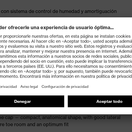
tica con sistema de control de humedad y amortiguación
lando
N ISO 20345:2022
E® rubber with polyurethane midsole core for optimal
e and heat-insulating insole
 technology for reliable protection against splashing
ial: penetration-resistant steel midsole
tability and protection of the ankle
oe cap — compact, anatomical shape, with good lateral
more toe room and an optimum fit