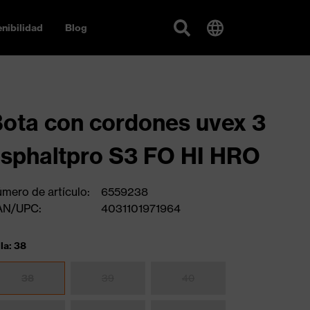
nibilidad
Blog
ota con cordones uvex 3
sphaltpro S3 FO HI HRO
mero de artículo:
6559238
AN/UPC:
4031101971964
lla: 38
38
39
40