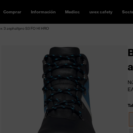
Comprar
Información
Medios
uvex safety
Soste
ex 3 asphaltpro S3 FO HI HRO
B
a
Nú
E
Ta