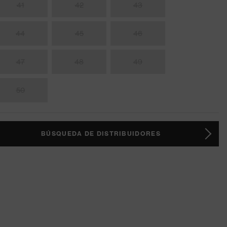
41
42
43
44
45
46
47
48
49
50
BÚSQUEDA DE DISTRIBUIDORES