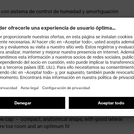
tica con sistema de control de humedad y amortiguación
lando
N ISO 20345:2022
E® rubber with polyurethane midsole core for optimal
e and heat-insulating insole
 technology for reliable protection against splashing
ial: penetration-resistant steel midsole
tability and protection of the ankle
oe cap — compact, anatomical shape, with good lateral
more toe room and an optimum fit