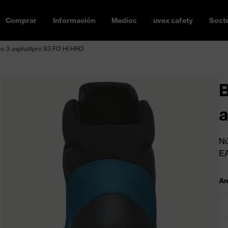
Comprar
Información
Medios
uvex safety
Soste
ex 3 asphaltpro S3 FO HI HRO
B
a
Nú
E
An