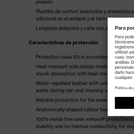
presión
Plantilla de confort sustituible y antiestá
adicional en el antepié y el talón
Lengüeta antipolvo y caña con acolchado b
Características de protección
Protection class S3 in accordance with E
Heat-resistant sole design made of MACSOL
shock absorption, with heat-insulating fleec
Water-repellent leather with uvex waterstop
water during rain and cleaning work
Reliable protection for the wearer and mater
Anatomically shaped rubber heel basket for s
100% metal-free uvex xenova® protective t
stability and no thermal conductivity, for 