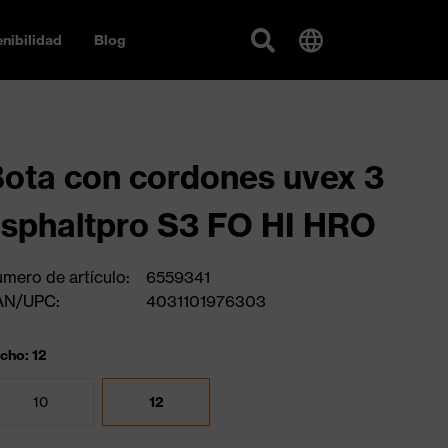
nibilidad
Blog
ota con cordones uvex 3
sphaltpro S3 FO HI HRO
mero de artículo:
6559341
AN/UPC:
4031101976303
cho: 12
10
12