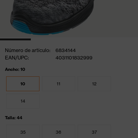
Número de artículo:
6834144
EAN/UPC:
4031101832999
Ancho: 10
10
11
12
14
Talla: 44
35
36
37