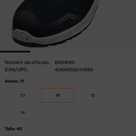
Número de artículo:
6891840
EAN/UPC:
4066853041986
Ancho: 11
10
11
12
14
Talla: 40