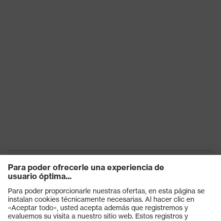
Protección
contra riesgos
Antiestático (A)
eléctricos
Protección
Absorción de energía en la zona
contra riesgos
del talón (E)
mecánicos
Clase de
S1
protección
Suela
uvex 1 sport
Tecnología
uvex climazone, uvex medicare,
uvex
Sistema uvex xenova®
Cierre
Cordones de zapato
Productos
Puntera de plástico uvex