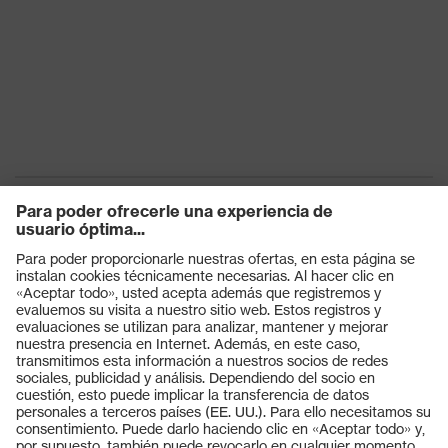
químicos
Protección
contra
Antiestático (A)
riesgos
eléctricos
Protección
contra
Absorción de energía en la zona
riesgos
del talón (E)
mecánicos
Clase de
S1
protección
Productos
Suela
uvex 1 x-craft
Gafas protectoras
Cascos protectores
Tecnología
uvex climazone, uvex medicare+,
uvex
uvex i-PUREnrj, uvex bionom x
Guantes de seguridad