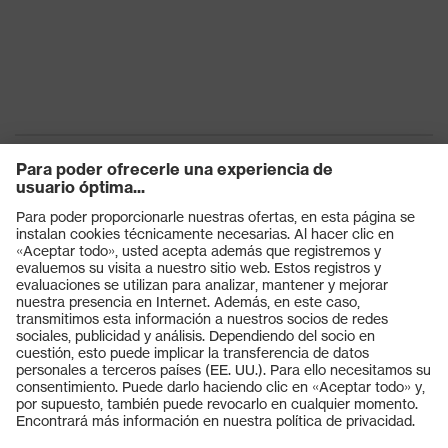
uvex climazone, uvex
Tecnología
medicare+, Sistema uvex
uvex
xenova®
Cordones de zapato elásticos
Cierre
con cierre rápido
Puntera de plástico uvex
Puntera
xenova®
Productos
Gafas protectoras
Cascos protectores
Guantes de seguridad
Calzado de protección