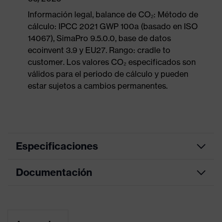
Información legal, balance de CO₂: Método de
cálculo: IPCC 2021 GWP 100a (basado en ISO
14067), SimaPro 9.5.0.0, base de datos
ecoinvent 3.9 y EU27. Rango: cradle to
customer. Los valores CO₂ especificados son
válidos para el periodo de cálculo y pueden
estar sujetos a cambios permanentes.
Especificaciones
Documentación
color de
búsqueda
negro, naranja
(filtro)
Tabla de medidas
Suela perfilada, Elementos
Hoja de datos