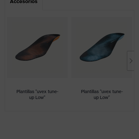
Accesorios
reflectantes, Cierre de caña con
acolchado blando, Suela
antimarcas, Contrafuerte para
Equipamiento
tobillo integrado en la suela,
Zona del talón cerrada,
Lengüeta antipolvo con
acolchado blando
iF Gold Award 2016, German
Design Award Special 2016, Plus
X Award 2016/2017 "Innovation,
Premios
High Quality, Design,
Funktionalität, Ergonomie", Plus
X Award "Bestes Produkt 2017"
Plantillas "uvex tune-
Plantillas "uvex tune-
up Low"
up Low"
Denominación
de familia de
uvex 2
productos
Plantilla no metálica uvex
Antiperforación
xenova®