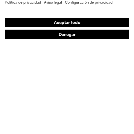
EPI individual
Máscaras de protección respiratoria
Protección de los oídos
Ropa de protección y ropa de trabajo
Asesoramiento de productos
De la cabeza a los pies: uvex Safety Expert System
Protección para las manos: uvex Chemical Expert
System
Protección respiratoria: uvex Respiratory Expert
System
Protección ocular: Configurador de gafas
protectoras
Tecnologías