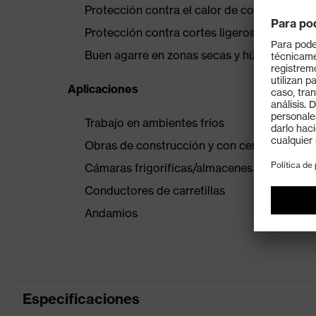
Protección contra el calor de contacto has
Protección contra cortes ligeros para mayo
Buen agarre en zonas secas y húmedas
Aplicaciones
Trabajo en ambientes fríos
Obras de construcción y con cemento
Cámaras frigoríficas/almacenes
Conductores de carretillas
Andamios
Especificaciones