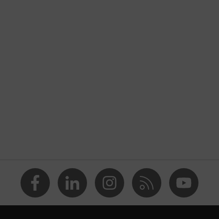
de protección contra el frío
ón contra cortes
ón contra el calor por contacto, Protección contra el frío
able (R)
2006, EN 407:2020, EN 388:2016 + A1:2018, EN ISO
020