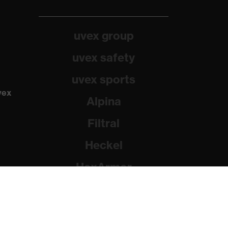
uvex group
uvex safety
uvex sports
vex
Alpina
Filtral
Heckel
HexArmor
Rainer Winter Stiftung