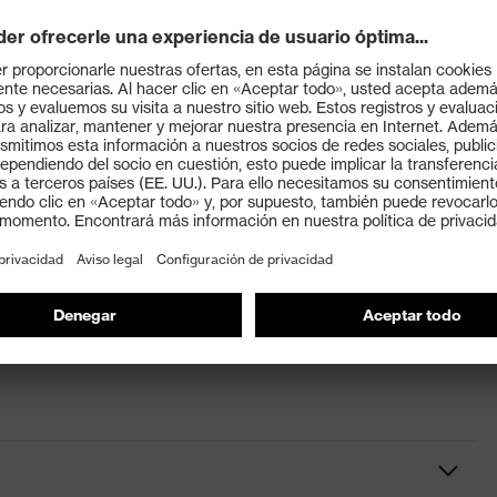
ta 250 °C
res riesgos mecánicos