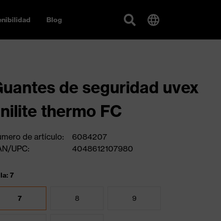
nibilidad
Blog
uantes de seguridad uvex
nilite thermo FC
mero de artículo:
6084207
AN/UPC:
4048612107980
la: 7
7
8
9