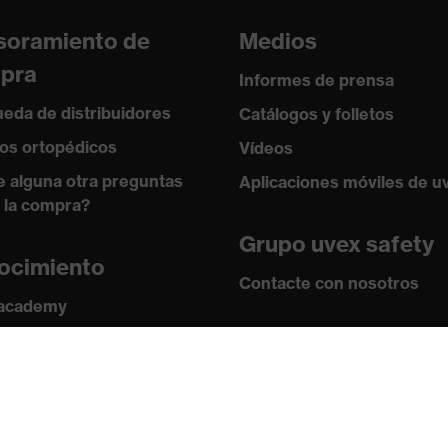
soramiento de
Medios
pra
Informes de prensa
eda de distribuidores
Catálogos y folletos
os ortopédicos
Vídeos
e alguna otra preguntas
Aplicaciones móviles de u
 la compra?
Grupo uvex safety
ocimiento
Contacte con nosotros
 academy
s y directrices
Contacto
ficados
Ofertas de trabajo
Aviso legal