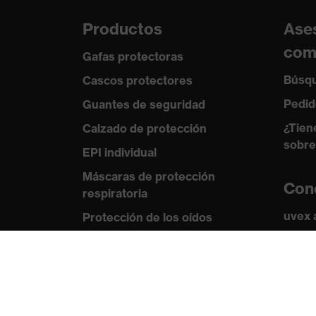
Productos
Ase
com
Gafas protectoras
Búsqu
Cascos protectores
Pedid
Guantes de seguridad
¿Tien
Calzado de protección
sobre
EPI individual
Máscaras de protección
Con
respiratoria
uvex
Protección de los oídos
Norma
Ropa de protección y ropa de
trabajo
Certi
Asesoramiento de