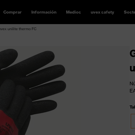
Comprar
Información
Medios
uvex safety
Soste
vex unilite thermo FC
G
u
Nú
E
Tal