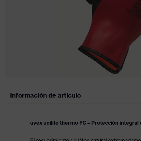
Información de artículo
uvex unilite thermo FC – Protección integral
El recubrimiento de látex natural extremadament