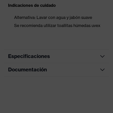
Indicaciones de cuidado
Alternativa: Lavar con agua y jabón suave
Se recomienda utilizar toallitas húmedas uvex
Especificaciones
Documentación
color de búsqueda
azul
(filtro)
Hoja de datos
Modelo
Con patilla
Acolchado de la almohadilla
Declaración de conformidad CE
recambiable, Patilla con
Equipamiento
ajuste longitudinal, Patillas
Portal de descarga de la declaración de