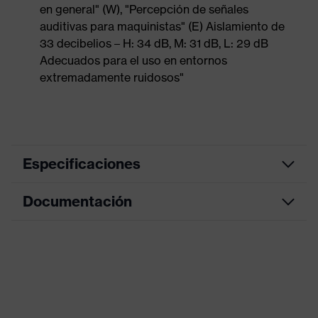
en general" (W), "Percepción de señales
auditivas para maquinistas" (E) Aislamiento de
33 decibelios – H: 34 dB, M: 31 dB, L: 29 dB
Adecuados para el uso en entornos
extremadamente ruidosos"
Especificaciones
Documentación
color de búsqueda (filtro)
azul
Modelo
Con cordón
Hoja de datos
Denominación de familia de
uvex x-fit
productos
Detectabilidad
Sí