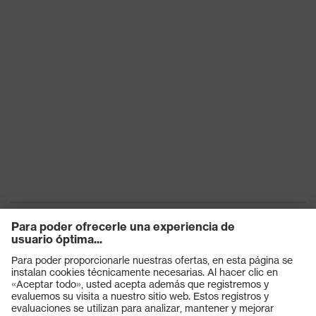
SNR
26
Reutilización
Reutilizable (R)
Productos