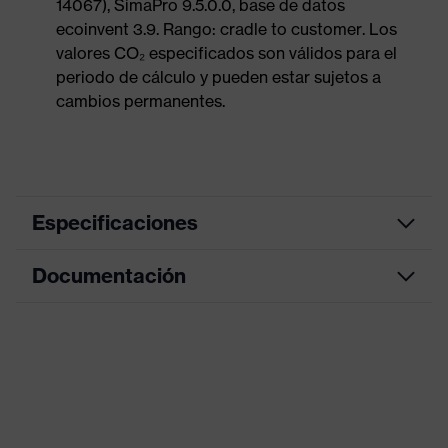
14067), SimaPro 9.5.0.0, base de datos
ecoinvent 3.9. Rango: cradle to customer. Los
valores CO₂ especificados son válidos para el
periodo de cálculo y pueden estar sujetos a
cambios permanentes.
Especificaciones
Documentación
color de
búsqueda
gris, transparente
(filtro)
Hoja de datos
Modelo
Con cordón
Declaración de conformidad CE
Cordón extraíble, Huecos para
los pulgares para facilitar la
Portal de descarga de la declaración de