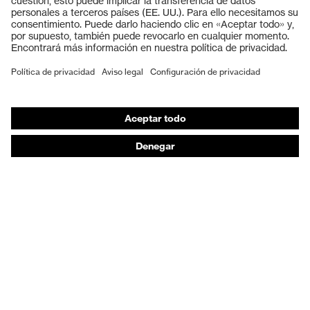
Guantes de seguridad
Calzado de protección
EPI individual
Máscaras de protección respiratoria
Protección de los oídos
Ropa de protección y ropa de trabajo
Asesoramiento de productos
De la cabeza a los pies: uvex Safety Expert System
Protección para las manos: uvex Chemical Expert
System
Protección respiratoria: uvex Respiratory Expert
System