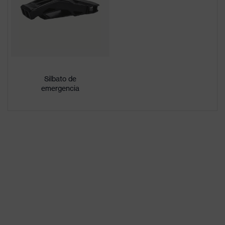
Aberturas de
con ventilaciones
ventilación
Denominación
de familia de
uvex pheos
productos
Silbato de
emergencia
Sexo
Unisex
Variante de
equipamiento
Arnés interior con rueda
interior
Marcado del
-
visor
Material de la
Polietileno de alta densidad
capa exterior
(HDPE)
Material del